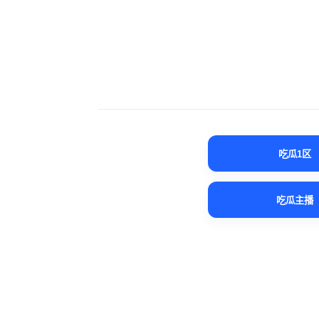
吃瓜1区
吃瓜主播